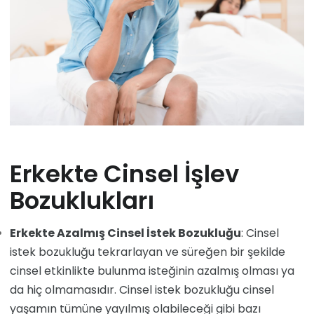
ALKOL -MADDE BAĞIMLILIKLARI
DEMANS (BUNAMA)
BEDENSEL BELİRTİ BOZUKLUKLARI
YEME BOZUKLUKLARI
ÇOCUKLUK VE ERGENLİK DÖNEMİ HASTALIKLARI
OBSESİF KOMPULSİF BOZUKLUKLARI
Erkekte Cinsel İşlev
Bozuklukları
Erkekte Azalmış Cinsel İstek Bozukluğu
: Cinsel
istek bozukluğu tekrarlayan ve süreğen bir şekilde
cinsel etkinlikte bulunma isteğinin azalmış olması ya
da hiç olmamasıdır. Cinsel istek bozukluğu cinsel
yaşamın tümüne yayılmış olabileceği gibi bazı