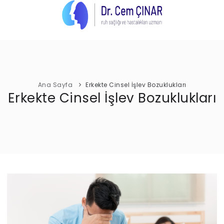
ANA SAYFA
UZM. DR. CEM ÇINAR
TEDAVİ ALANLARI
CİNSEL İŞLEV BOZUKLUKLARI
İLETİŞİM
Ana Sayfa
Erkekte Cinsel İşlev Bozuklukları
EVLİLİK VE İLİŞKİ SORUNLARI
Erkekte Cinsel İşlev Bozuklukları
ANKSİYETE BOZUKLUKLARI
DUYGUDURUM BOZUKLUKLARI
PSİKOTİK BOZUKLUKLAR
UYKU BOZUKLUKLARI
SINAV KAYGISI
DÜRTÜ KONTROL BOZUKLUKLARI