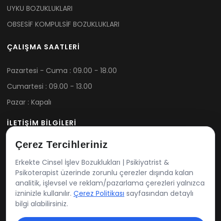
UYKU BOZUKLUKLARI
OBSESİF KOMPULSİF BOZUKLUKLARI
ÇALIŞMA SAATLERİ
Pazartesi - Cuma : 09.00 - 18.00
Cumartesi : 09.00 - 13.00
Pazar : Kapalı
İLETİŞİM BİLGİLERİ
Telefon: 0541 164 40 41
Çerez Tercihleriniz
E-Posta: info@drcemcinar.com
Erkekte Cinsel İşlev Bozuklukları | Psikiyatrist &
Adres: 75. Yıl MH. Vali Aziz Bey Cd. No:64/2 Yunusemre /
Psikoterapist üzerinde zorunlu çerezler dışında kalan
analitik, işlevsel ve reklam/pazarlama çerezleri yalnızca
Manisa
izninizle kullanılır.
Çerez Politikası
sayfasından detaylı
bilgi alabilirsiniz.